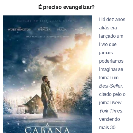
É preciso evangelizar?
Há dez anos
atrás era
lançado um
livro que
jamais
poderíamos
imaginar se
tornar um
Best-Seller
,
citado pelo o
jornal
New
York Times
,
vendendo
mais 30