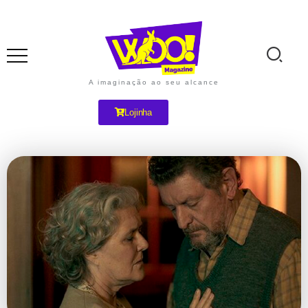
A imaginação ao seu alcance
Lojinha