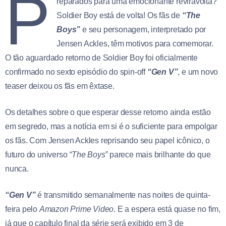
P
reparados para uma emocionante reviravolta?
Soldier Boy está de volta! Os fãs de
“The
Boys”
e seu personagem, interpretado por
Jensen Ackles, têm motivos para comemorar.
O tão aguardado retorno de Soldier Boy foi oficialmente
confirmado no sexto episódio do spin-off
“Gen V”
, e um novo
teaser deixou os fãs em êxtase.
Os detalhes sobre o que esperar desse retorno ainda estão
em segredo, mas a notícia em si é o suficiente para empolgar
os fãs. Com Jensen Ackles reprisando seu papel icônico, o
futuro do universo
“The Boys”
parece mais brilhante do que
nunca.
“Gen V”
é transmitido semanalmente nas noites de quinta-
feira pelo
Amazon Prime Video
. E a espera está quase no fim,
já que o capítulo final da série será exibido em 3 de