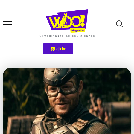
A imaginação ao seu alcance
Lojinha