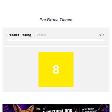
Por Bruna Tinoco
Reader Rating
3 Votes
9.2
8