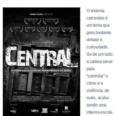
O sistema
carcerário é
um tema que
gera bastante
debate e
curiosidade.
Se de um lado
a cadeia serve
para
“controlar” o
crime e a
violência, de
outro, acaba
sendo uma
intensa escola