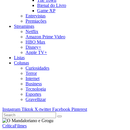
The Town
Bienal do Livro
Game XP
Entrevistas
Premiações
Streamings
Netflix
Amazon Prime Video
HBO Max
Disney+
Apple TV+
Listas
Colunas
Curiosidades
Terror
Internet
Business
Tecnologia
Esportes
Gravellizar
Instagram
Tiktok
X-twitter
Facebook
Pinterest
Crítica
Filmes