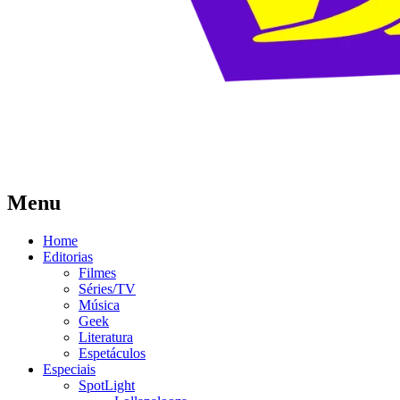
Menu
Home
Editorias
Filmes
Séries/TV
Música
Geek
Literatura
Espetáculos
Especiais
SpotLight