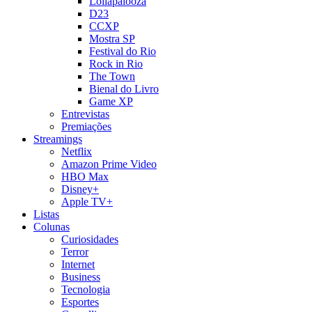
Lollapalooza
D23
CCXP
Mostra SP
Festival do Rio
Rock in Rio
The Town
Bienal do Livro
Game XP
Entrevistas
Premiações
Streamings
Netflix
Amazon Prime Video
HBO Max
Disney+
Apple TV+
Listas
Colunas
Curiosidades
Terror
Internet
Business
Tecnologia
Esportes