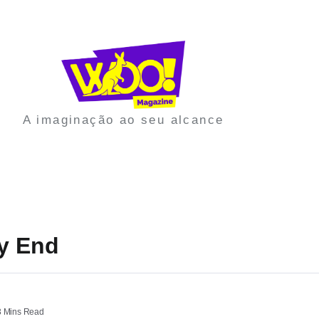
A imaginação ao seu alcance
py End
 Mins Read