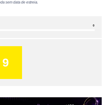
nda sem data de estreia.
0
9