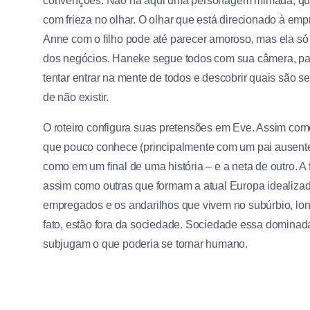
convenções. Não há aqui uma personagem mimada, que
com frieza no olhar. O olhar que está direcionado à em
Anne com o filho pode até parecer amoroso, mas ela só
dos negócios. Haneke segue todos com sua câmera, pas
tentar entrar na mente de todos e descobrir quais são 
de não existir.
O roteiro configura suas pretensões em Eve. Assim como
que pouco conhece (principalmente com um pai ausente
como em um final de uma história – e a neta de outro. A 
assim como outras que formam a atual Europa idealizad
empregados e os andarilhos que vivem no subúrbio, long
fato, estão fora da sociedade. Sociedade essa dominad
subjugam o que poderia se tornar humano.