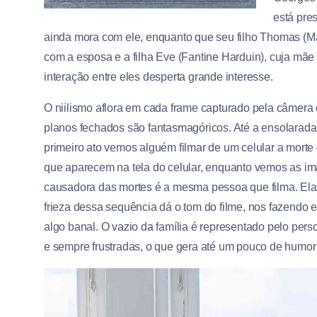
está pre
ainda mora com ele, enquanto que seu filho Thomas (Mat
com a esposa e a filha Eve (Fantine Harduin), cuja mãe 
interação entre eles desperta grande interesse.
O niilismo aflora em cada frame capturado pela câmera do
planos fechados são fantasmagóricos. Até a ensolarada p
primeiro ato vemos alguém filmar de um celular a mo
que aparecem na tela do celular, enquanto vemos as i
causadora das mortes é a mesma pessoa que filma. Ela
frieza dessa sequência dá o tom do filme, nos fazendo
algo banal. O vazio da família é representado pelo pers
e sempre frustradas, o que gera até um pouco de humor 