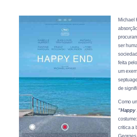
Michael H
absorção
procuram
ser huma
socieda
feita pe
um exemp
septuagen
de signi
Como um
“Happy
costume:
critica a
Georges L