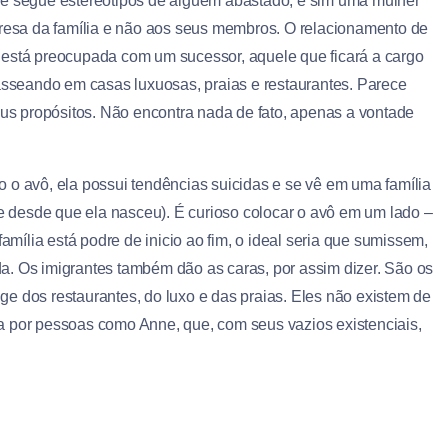
 segue estereótipos de alguém abastado, e sim uma mulher
presa da família e não aos seus membros. O relacionamento de
 está preocupada com um sucessor, aquele que ficará a cargo
seando em casas luxuosas, praias e restaurantes. Parece
seus propósitos. Não encontra nada de fato, apenas a vontade
 o avô, ela possui tendências suicidas e se vê em uma família
 desde que ela nasceu). É curioso colocar o avô em um lado –
família está podre de inicio ao fim, o ideal seria que sumissem,
a. Os imigrantes também dão as caras, por assim dizer. São os
e dos restaurantes, do luxo e das praias. Eles não existem de
a por pessoas como Anne, que, com seus vazios existenciais,