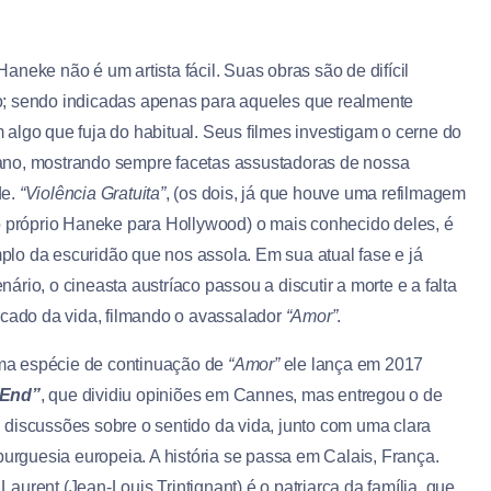
aneke não é um artista fácil. Suas obras são de difícil
; sendo indicadas apenas para aqueles que realmente
 algo que fuja do habitual. Seus filmes investigam o cerne do
no, mostrando sempre facetas assustadoras de nossa
de.
“Violência Gratuita”
, (os dois, já que houve uma refilmagem
lo próprio Haneke para Hollywood) o mais conhecido deles, é
lo da escuridão que nos assola. Em sua atual fase e já
ário, o cineasta austríaco passou a discutir a morte e a falta
ficado da vida, filmando o avassalador
“Amor”
.
a espécie de continuação de
“Amor”
ele lança em 2017
 End”
, que dividiu opiniões em Cannes, mas entregou o de
 discussões sobre o sentido da vida, junto com uma clara
 burguesia europeia. A história se passa em Calais, França.
aurent (Jean-Louis Trintignant) é o patriarca da família, que