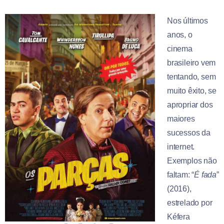
Nos últimos
anos, o
cinema
brasileiro vem
tentando, sem
muito êxito, se
apropriar dos
maiores
sucessos da
internet.
Exemplos não
faltam: “
É fada
”
(2016),
estrelado por
Kéfera