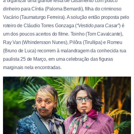
a organizar uma grande festa de casamento com pouco
dinheiro para Cíntia (Paloma Bernardi), filha do criminoso
Vacário (Taumaturgo Ferreira). A solução então proposta pelo
roteiro de Cláudio Torres Gonzaga (
“
Vestido para Casar”
) é
um dos poucos acertos do filme. Toinho (Tom Cavalcante),
Ray Van (Whindersson Nunes), Pilôra (Tirullipa) e Romeu
(Bruno de Luca) recorrem à malandragem da conhecida rua
paulista 25 de Março, em uma celebração das figuras
marginais nela encontradas.