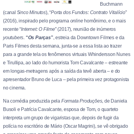
Buchmann
(canal
5inco Minutos
), “
Porta dos Fundos: Contrato Vitalício
”
(2016), inspirado pelo programa
online
homônimo, e o mais
recente “
Internet: O Filme
” (2017), reunião de inúmeros
youtubers
.
“
Os Parças
”
, estreia da Downtown Filmes e da
Paris Filmes desta semana, junta-se a essa lista ao trazer
para a grande tela os fenômenos virtuais Whindersson Nunes
e Tirullipa, ao lado do humorista Tom Cavalcante – estreante
em longas-metragens após a saída da tevê aberta – e do
apresentador Bruno de Luca – pela primeira vez protagonista
no cinema.
Na comédia produzida pela
Formata Produções
, de Daniela
Busoli e Patrícia Cavalcante, esposa de Tom, o quarteto
interpreta um grupo de vigaristas que, depois de fugir da
polícia no escritório de Mário (Oscar Magrini), se vê obrigado