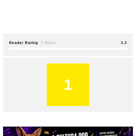
Reader Rating
7 Votes
3.3
1