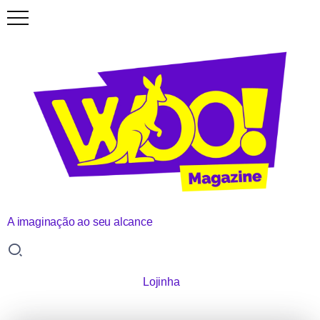
A imaginação ao seu alcance
Lojinha