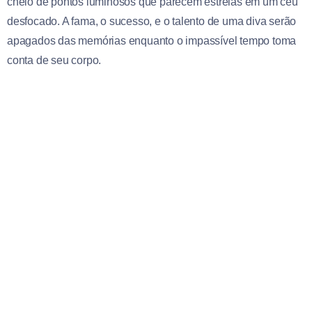
cheio de pontos luminosos que parecem estrelas em um céu
desfocado. A fama, o sucesso, e o talento de uma diva serão
apagados das memórias enquanto o impassível tempo toma
conta de seu corpo.