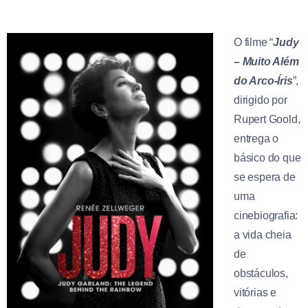
O filme “
Judy
– Muito Além
do Arco-Íris
”,
dirigido por
Rupert Goold,
entrega o
básico do que
se espera de
uma
cinebiografia:
a vida cheia
de
obstáculos,
vitórias e