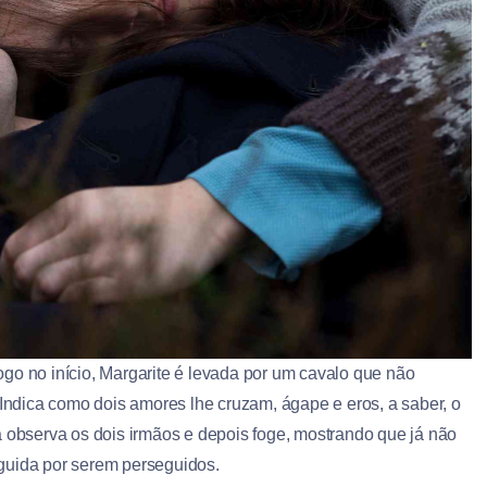
go no início, Margarite é levada por um cavalo que não
 Indica como dois amores lhe cruzam, ágape e eros, a saber, o
a observa os dois irmãos e depois foge, mostrando que já não
guida por serem perseguidos.