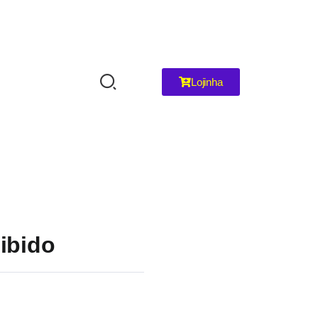
Lojinha
oibido