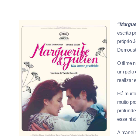
“Marguer
escrito p
próprio
J
Demousti
O filme n
um pelo 
realizar 
Há muito
muito pr
profundez
essa hist
A maneir