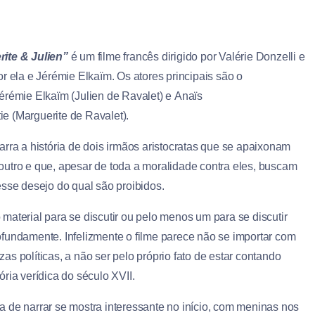
ite & Julien”
é um filme francês dirigido por Valérie Donzelli e
or ela e Jérémie Elkaïm. Os atores principais são o
érémie Elkaïm (Julien de Ravalet) e Anaïs
e (Marguerite de Ravalet).
arra a história de dois irmãos aristocratas que se apaixonam
outro e que, apesar de toda a moralidade contra eles, buscam
esse desejo do qual são proibidos.
 material para se discutir ou pelo menos um para se discutir
ofundamente. Infelizmente o filme parece não se importar com
as políticas, a não ser pelo próprio fato de estar contando
ória verídica do século XVII.
a de narrar se mostra interessante no início, com meninas nos