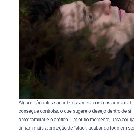
Alguns símbolos são interessantes, como os animais. Lo
consegue controlar, o que sugere o desejo dentro de si.
amor familiar e o erótico. Em outro momento, uma coruj
tinham mais a proteção de “algo”, acabando logo em se