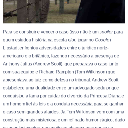
Para se construir e vencer o caso (isso não é um
spoiler
para
quem estudou história na escola e/ou jogar no
Google
)
Lipstadt enfrentou adversidades entre o jurídico norte-
americano e o britânico, fazendo necessário a presença de
Anthony Julius (Andrew Scott), que preparava o caso junto
com sua equipe e Richard Rampton (Tom Wilkinson) que
apresentava ao juiz como defesa no tribunal. Andrew Scott
estabelece uma dualidade entre um advogado sedutor que
conquistou a fama por cuidar do divórcio da Princesa Diana e
um homem fiel às leis e a conduta necessária para se ganhar
o caso sem grandes alardes. Já Tom Wilkinson vem com uma
construção mais misteriosa e um refinado humor trágico, dado
os acontecimentos, que muito se observa mas pouco se