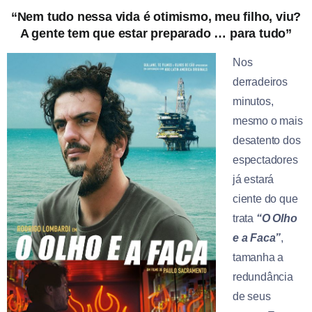
“Nem tudo nessa vida é otimismo, meu filho, viu?
A gente tem que estar preparado … para tudo”
Nos
derradeiros
minutos,
mesmo o mais
desatento dos
espectadores
já estará
ciente do que
trata
“O Olho
e a Faca”
,
tamanha a
redundância
de seus