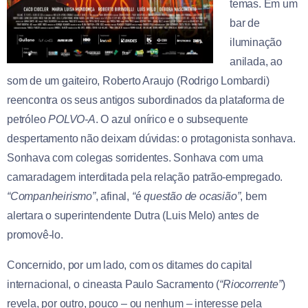
temas. Em um
bar de
iluminação
anilada, ao
som de um gaiteiro, Roberto Araujo (Rodrigo Lombardi)
reencontra os seus antigos subordinados da plataforma de
petróleo
POLVO-A
. O azul onírico e o subsequente
despertamento não deixam dúvidas: o protagonista sonhava.
Sonhava com colegas sorridentes. Sonhava com uma
camaradagem interditada pela relação patrão-empregado.
“Companheirismo”
, afinal,
“
é
questão de ocasião”
, bem
alertara o superintendente Dutra (Luis Melo) antes de
promovê-lo.
Concernido, por um lado, com os ditames do capital
internacional, o cineasta Paulo Sacramento (
“Riocorrente”
)
revela, por outro, pouco – ou nenhum – interesse pela