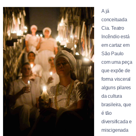
A já
conceituada
Cia. Teatro
Incêndio está
em cartaz em
São Paulo
com uma peça
que expõe de
forma visceral
alguns pilares
da cultura
brasileira, que
é tão
diversificada e
miscigenada