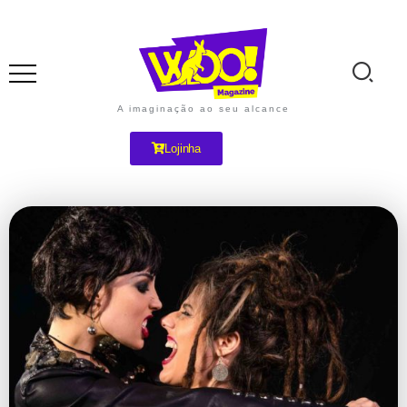
A imaginação ao seu alcance
Lojinha