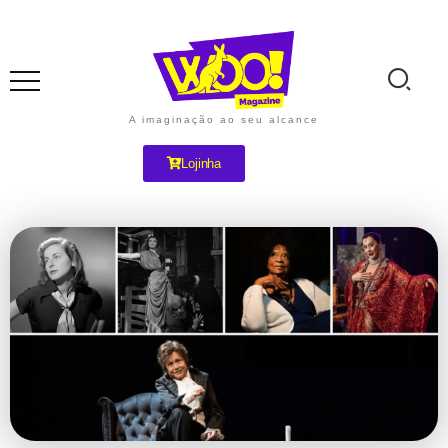
A imaginação ao seu alcance
Lojinha