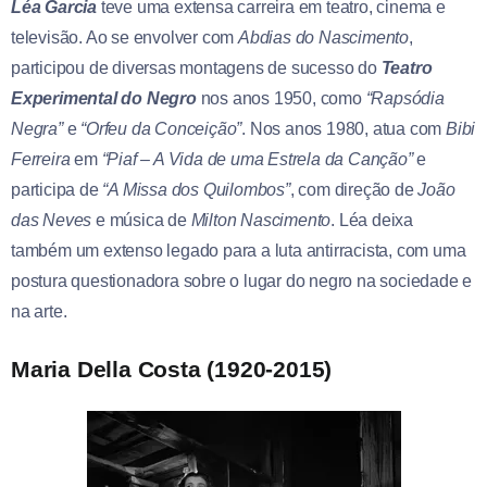
Léa Garcia
teve uma extensa carreira em teatro, cinema e
televisão. Ao se envolver com
Abdias
do
Nascimento
,
participou de diversas montagens de sucesso do
Teatro
Experimental
do
Negro
nos anos 1950, como
“Rapsódia
Negra”
e
“Orfeu da Conceição”
. Nos anos 1980, atua com
Bibi
Ferreira
em
“Piaf – A Vida de uma Estrela da Canção”
e
participa de
“A Missa dos Quilombos”
, com direção de
João
das
Neves
e música de
Milton
Nascimento
. Léa deixa
também um extenso legado para a luta antirracista, com uma
postura questionadora sobre o lugar do negro na sociedade e
na arte.
Maria Della Costa (1920-2015)