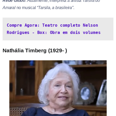
Rede Globo
. Atualmente, interpreta a artista
Tarsila do
Amaral
no musical
“Tarsila, a brasileira”
.
Compre Agora: Teatro completo Nelson 
Rodrigues - Box: Obra em dois volumes
Nathália Timberg (1929- )