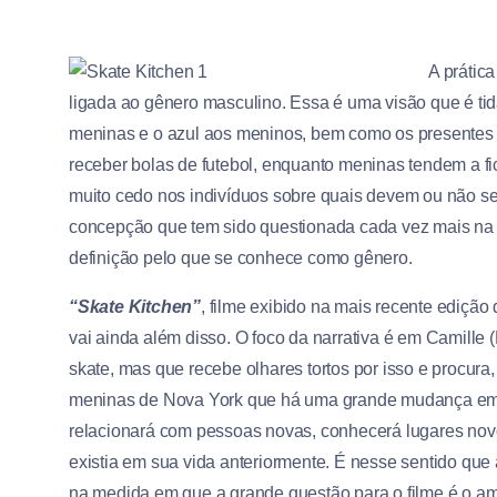
A prátic
ligada ao gênero masculino. Essa é uma visão que é tid
meninas e o azul aos meninos, bem como os presentes
receber bolas de futebol, enquanto meninas tendem a f
muito cedo nos indivíduos sobre quais devem ou não se
concepção que tem sido questionada cada vez mais na
definição pelo que se conhece como gênero.
“Skate Kitchen”
, filme exibido na mais recente edição
vai ainda além disso. O foco da narrativa é em Camille 
skate, mas que recebe olhares tortos por isso e procu
meninas de Nova York que há uma grande mudança em su
relacionará com pessoas novas, conhecerá lugares novo
existia em sua vida anteriormente. É nesse sentido que
na medida em que a grande questão para o filme é o a