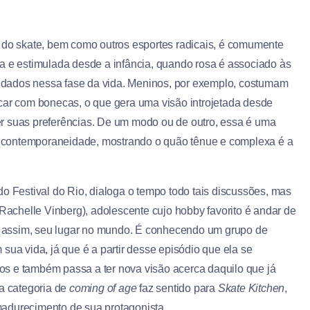
a do skate, bem como outros esportes radicais, é comumente
a e estimulada desde a infância, quando rosa é associado às
 dados nessa fase da vida. Meninos, por exemplo, costumam
icar com bonecas, o que gera uma visão introjetada desde
r suas preferências. De um modo ou de outro, essa é uma
 contemporaneidade, mostrando o quão tênue e complexa é a
 do Festival do Rio, dialoga o tempo todo tais discussões, mas
(Rachelle Vinberg), adolescente cujo hobby favorito é andar de
ra, assim, seu lugar no mundo. É conhecendo um grupo de
a vida, já que é a partir desse episódio que ela se
s e também passa a ter nova visão acerca daquilo que já
 a categoria de
coming of age
faz sentido para
Skate Kitchen
,
madurecimento de sua protagonista.