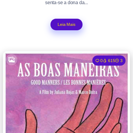
senta-se a dona da...
Leia Mais
0
615
3