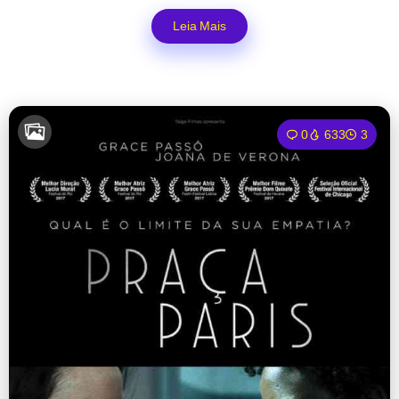
Leia Mais
0
633
3