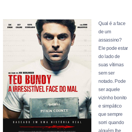
Qual é a face
de um
assassino?
Ele pode estar
do lado de
suas vítimas
sem ser
notado. Pode
ser aquele
vizinho bonito
e simpático
que sempre
sorri quando
alguém lhe