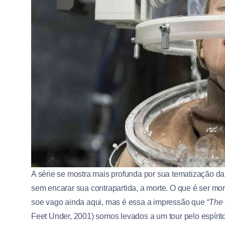
A série se mostra mais profunda por sua tematização da 
sem encarar sua contrapartida, a morte. O que é ser mor
soe vago ainda aqui, mas é essa a impressão que
“The
Feet Under, 2001) somos levados a um tour pelo espír