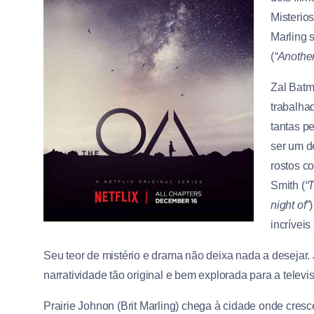
Misterios
Marling s
(
“Another
Zal Batm
trabalha
tantas p
ser um d
rostos c
Smith (
“
night of”
incríveis
Seu teor de mistério e drama não deixa nada a desejar. 
narratividade tão original e bem explorada para a televi
Prairie Johnon (Brit Marling) chega à cidade onde cres