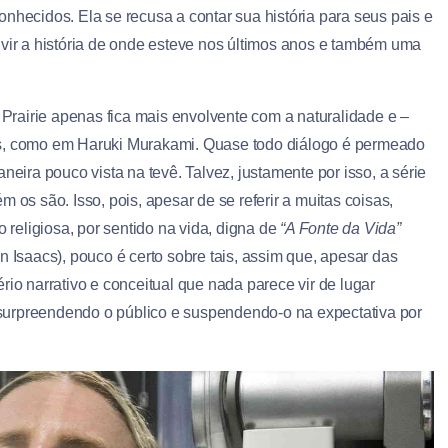
nhecidos. Ela se recusa a contar sua história para seus pais e
uvir a história de onde esteve nos últimos anos e também uma
e Prairie apenas fica mais envolvente com a naturalidade e –
os, como em Haruki Murakami. Quase todo diálogo é permeado
neira pouco vista na tevê. Talvez, justamente por isso, a série
 os são. Isso, pois, apesar de se referir a muitas coisas,
o religiosa, por sentido na vida, digna de
“A Fonte da Vida”
n Isaacs), pouco é certo sobre tais, assim que, apesar das
io narrativo e conceitual que nada parece vir de lugar
surpreendendo o público e suspendendo-o na expectativa por