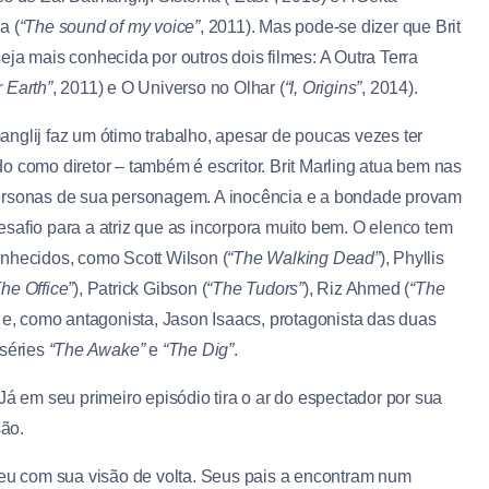
a (
“The sound of my voice”
, 2011). Mas pode-se dizer que Brit
eja mais conhecida por outros dois filmes: A Outra Terra
 Earth”
, 2011) e O Universo no Olhar (
“I, Origins”
, 2014).
anglij faz um ótimo trabalho, apesar de poucas vezes ter
do como diretor – também é escritor. Brit Marling atua bem nas
ersonas de sua personagem. A inocência e a bondade provam
esafio para a atriz que as incorpora muito bem. O elenco tem
onhecidos, como Scott Wilson (
“The Walking Dead”
), Phyllis
The Office”
), Patrick Gibson (
“The Tudors”
), Riz Ahmed (
“The
) e, como antagonista, Jason Isaacs, protagonista das duas
 séries
“The Awake”
e
“The Dig”
.
Já em seu primeiro episódio tira o ar do espectador por sua
são.
ceu com sua visão de volta. Seus pais a encontram num