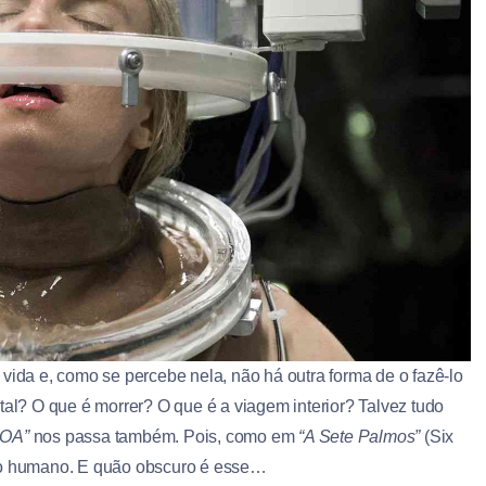
vida e, como se percebe nela, não há outra forma de o fazê-lo
tal? O que é morrer? O que é a viagem interior? Talvez tudo
 OA”
nos passa também. Pois, como em
“A Sete Palmos”
(Six
ito humano. E quão obscuro é esse…