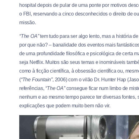
hospital depois de pular de uma ponte por motivos desco
o FBI, reservando a cinco desconhecidos o direito de o
missão.
“The OA”
tem tudo para ser algo lento, mas a história d
por que não? – banalidade dos eventos mais fantástic
de uma profundidade filosófica e psicológica de certa ma
seja Netflix. Muitos são seus temas e inomináveis também
como à ficção científica, à obsessão científica ou, mesm
(
“The Fountain”
, 2006) com o vilão Dr. Hunter Hap (Jaso
referências,
“The OA”
consegue ficar num limbo de mistér
nenhum e ao mesmo tempo parece ter diversas fontes, 
explicações que podem muito bem não vir.