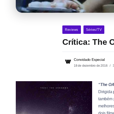
Reviews
Séries/TV
Crítica: The 
Convidado Especial
18 de dezembro de 2016
3
“The O
Dirigida 
também p
melhores
dois film