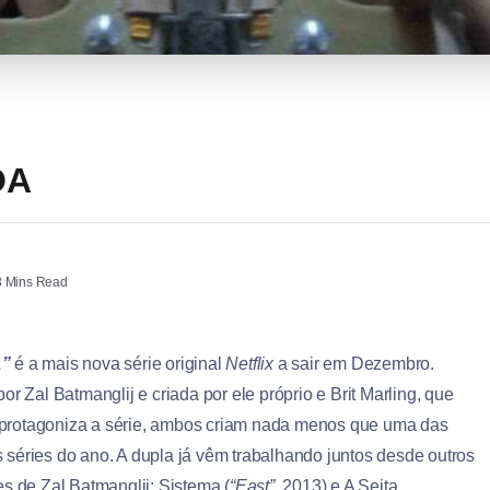
OA
 Mins Read
A”
é a mais nova série original
Netflix
a sair em Dezembro.
por Zal Batmanglij e criada por ele próprio e Brit Marling, que
rotagoniza a série, ambos criam nada menos que uma das
 séries do ano. A dupla já vêm trabalhando juntos desde outros
es de Zal Batmanglij: Sistema (
“East”
, 2013) e A Seita