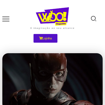
A imaginação ao seu alcance
Lojinha