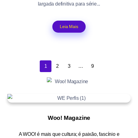
largada definitiva para série...
Leia Mais
1
2
3
…
9
Woo! Magazine
A
WOO!
é mais que cultura; é paixão, fascínio e