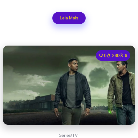
Leia Mais
0
280
6
Séries/TV