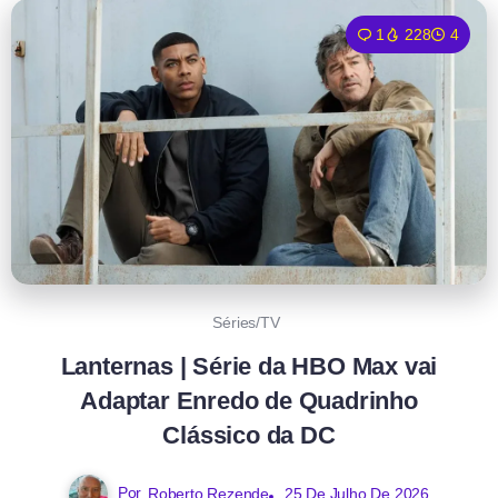
1
228
4
Séries/TV
Lanternas | Série da HBO Max vai
Adaptar Enredo de Quadrinho
Clássico da DC
Por
Roberto Rezende
25 De Julho De 2026