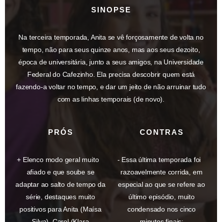
SINOPSE
Na terceira temporada, Anita se vê forçosamente de volta no
tempo, não para seus quinze anos, mas aos seus dezoito,
época de universitária, junto a seus amigos, na Universidade
Federal do Cafezinho. Ela precisa descobrir quem está
fazendo-a voltar no tempo, e dar um jeito de não arruinar tudo
com as linhas temporais (de novo).
PRÓS
CONTRAS
Elenco modo geral muito
Essa última temporada foi
afiado e que soube se
razoavelmente corrida, em
adaptar ao salto de tempo da
especial ao que se refere ao
série, destaques muito
último episódio, muito
positivos para Anita (Maísa
condensado nos cinco
Silva), Carol (Klara
minutos finais;