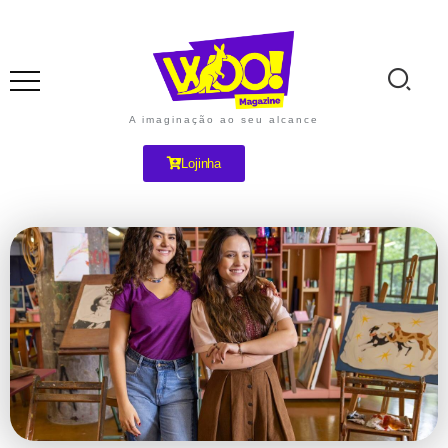
A imaginação ao seu alcance
Lojinha