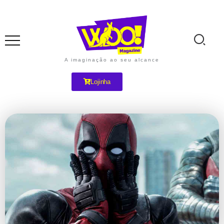
A imaginação ao seu alcance
Lojinha