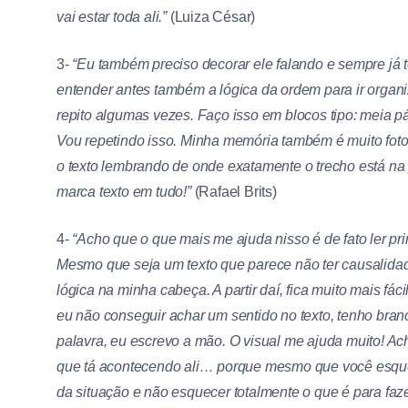
vai estar toda ali.”
(Luiza César)
3-
“Eu também preciso decorar ele falando e sempre já 
entender antes também a lógica da ordem para ir organi
repito algumas vezes. Faço isso em blocos tipo: meia p
Vou repetindo isso. Minha memória também é muito foto
o texto lembrando de onde exatamente o trecho está na p
marca texto em tudo!”
(Rafael Brits)
4-
“Acho que o que mais me ajuda nisso é de fato ler pr
Mesmo que seja um texto que parece não ter causalidade
lógica na minha cabeça. A partir daí, fica muito mais f
eu não conseguir achar um sentido no texto, tenho bran
palavra, eu escrevo a mão. O visual me ajuda muito! A
que tá acontecendo ali… porque mesmo que você esqueça
da situação e não esquecer totalmente o que é para faze