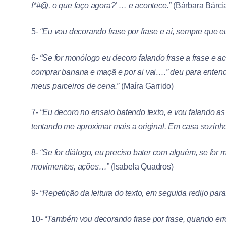
f*#@, o que faço agora?’ … e acontece.”
(Bárbara Bárci
5-
“Eu vou decorando frase por frase e aí, sempre que eu
6-
“Se for monólogo eu decoro falando frase a frase e ac
comprar banana e maçã e por ai vai….” deu para entend
meus parceiros de cena.”
(Maíra Garrido)
7-
“Eu decoro no ensaio batendo texto, e vou falando as
tentando me aproximar mais a original. Em casa sozinho e
8-
“Se for diálogo, eu preciso bater com alguém, se for 
movimentos, ações…”
(Isabela Quadros)
9-
“Repetição da leitura do texto, em seguida redijo para 
10-
“Também vou decorando frase por frase, quando erro