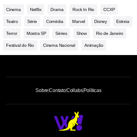
Cinema
Netflix
Drama
Rock In Rio
CCXP
Teatro
Série
Comédia
Marvel
Disney
Estreia
Terror
Mostra SP
Séries
Show
Rio de Janeiro
Festival do Rio
Cinema Nacional
Animação
Sobre
Contato
Collabs
Políticas