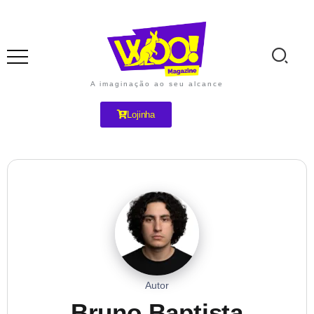
A imaginação ao seu alcance
Lojinha
Autor
Bruno Baptista