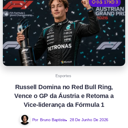
0
179
3
Esportes
Russell Domina no Red Bull Ring,
Vence o GP da Áustria e Retoma a
Vice-liderança da Fórmula 1
Por
Bruno Baptista
28 De Junho De 2026