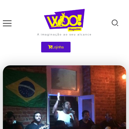
A imaginação ao seu alcance
Lojinha