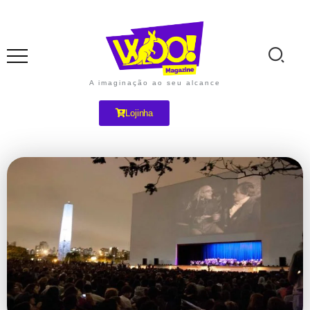
A imaginação ao seu alcance
Lojinha