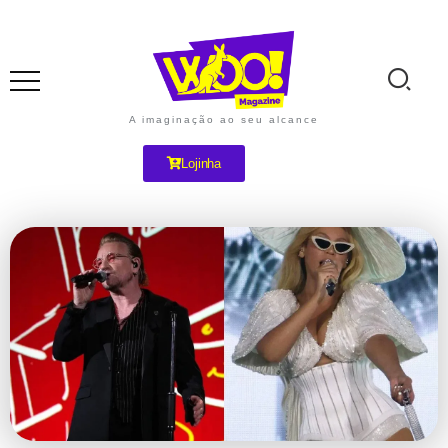
A imaginação ao seu alcance
Lojinha