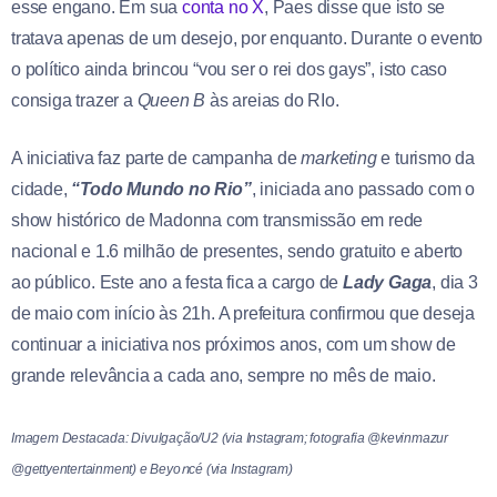
esse engano. Em sua
conta no X
, Paes disse que isto se
tratava apenas de um desejo, por enquanto. Durante o evento
o político ainda brincou “vou ser o rei dos gays”, isto caso
consiga trazer a
Queen B
às areias do RIo.
A iniciativa faz parte de campanha de
marketing
e turismo da
cidade,
“Todo Mundo no Rio”
, iniciada ano passado com o
show histórico de Madonna com transmissão em rede
nacional e 1.6 milhão de presentes, sendo gratuito e aberto
ao público. Este ano a festa fica a cargo de
Lady Gaga
, dia 3
de maio com início às 21h. A prefeitura confirmou que deseja
continuar a iniciativa nos próximos anos, com um show de
grande relevância a cada ano, sempre no mês de maio.
Imagem Destacada: Divulgação/U2 (via Instagram; fotografia @kevinmazur
@gettyentertainment) e Beyoոcé (via Instagram)