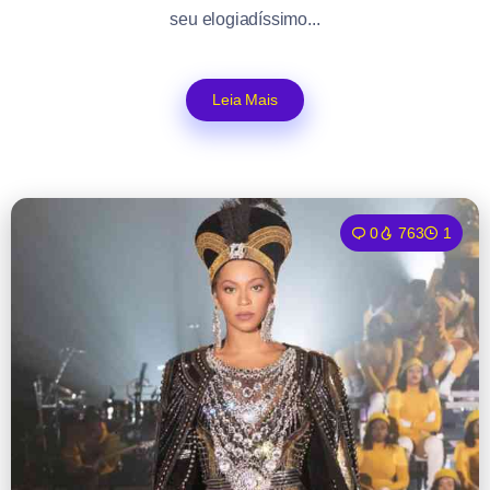
seu elogiadíssimo...
Leia Mais
0
763
1