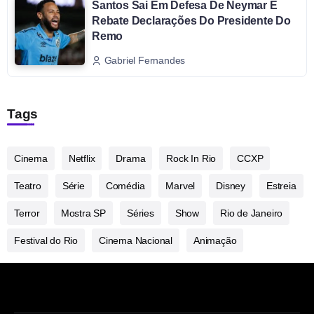
Santos Sai Em Defesa De Neymar E
Rebate Declarações Do Presidente Do
Remo
Gabriel Fernandes
Tags
Cinema
Netflix
Drama
Rock In Rio
CCXP
Teatro
Série
Comédia
Marvel
Disney
Estreia
Terror
Mostra SP
Séries
Show
Rio de Janeiro
Festival do Rio
Cinema Nacional
Animação