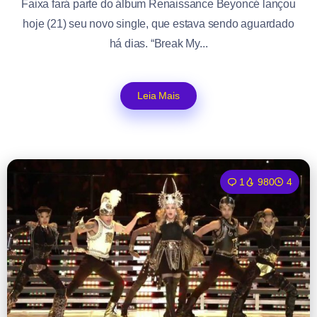
Faixa fará parte do álbum Renaissance Beyoncé lançou
hoje (21) seu novo single, que estava sendo aguardado
há dias. “Break My...
Leia Mais
1
980
4