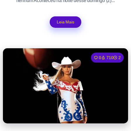
nenhum Aconteceu na noite desse domingo (2)...
Leia Mais
0
710
2