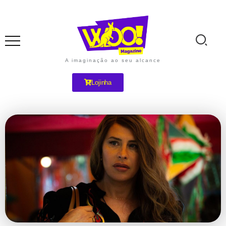
A imaginação ao seu alcance
Lojinha