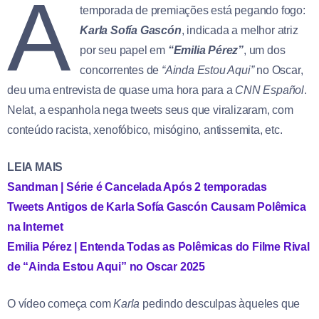
A
temporada de premiações está pegando fogo:
Karla Sofía Gascón
, indicada a melhor atriz
por seu papel em
“Emilia Pérez”
, um dos
concorrentes de
“Ainda Estou Aqui”
no Oscar,
deu uma entrevista de quase uma hora para a
CNN Español
.
Nelat, a espanhola nega tweets seus que viralizaram, com
conteúdo racista, xenofóbico, misógino, antissemita, etc.
LEIA MAIS
Sandman | Série é Cancelada Após 2 temporadas
Tweets Antigos de Karla Sofía Gascón Causam Polêmica
na Internet
Emilia Pérez | Entenda Todas as Polêmicas do Filme Rival
de “Ainda Estou Aqui” no Oscar 2025
O vídeo começa com
Karla
pedindo desculpas àqueles que