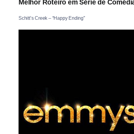
Melhor Roteiro em Série de Comédi
Schitt’s Creek – “Happy Ending”