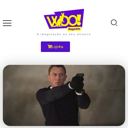
A imaginação ao seu alcance
Lojinha