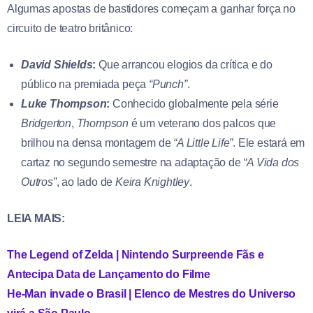
Algumas apostas de bastidores começam a ganhar força no
circuito de teatro britânico:
David Shields
:
Que arrancou elogios da crítica e do
público na premiada peça
“Punch”
.
Luke Thompson
:
Conhecido globalmente pela série
Bridgerton
,
Thompson
é um veterano dos palcos que
brilhou na densa montagem de
“A Little Life”
. Ele estará em
cartaz no segundo semestre na adaptação de
“A Vida dos
Outros”
, ao lado de
Keira Knightley
.
LEIA MAIS:
The Legend of Zelda | Nintendo Surpreende Fãs e
Antecipa Data de Lançamento do Filme
He-Man invade o Brasil | Elenco de Mestres do Universo