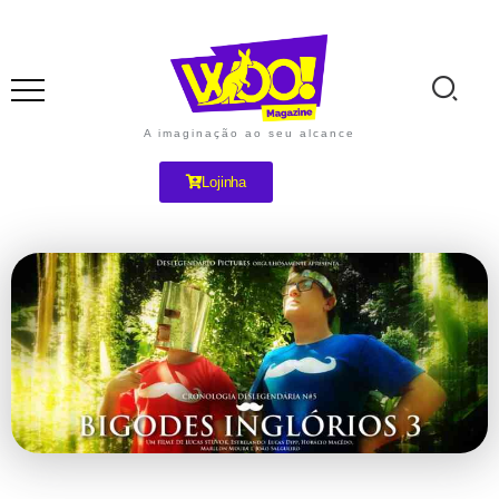
A imaginação ao seu alcance
Lojinha