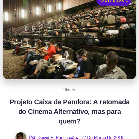
0
581
2
Filmes
Projeto Caixa de Pandora: A retomada
do Cinema Alternativo, mas para
quem?
Por
Deivid R. Purificação
27 De Março De 2019