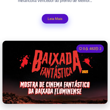
melancolia Vencedor do prêmio de Melhor...
Leia Mais
0
482
2