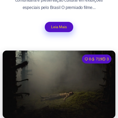
comunitária e preservação cultural em exibições
especiais pelo Brasil O premiado filme...
Leia Mais
0
719
3