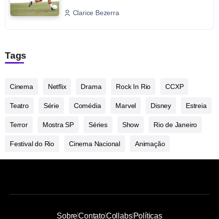
Clarice Bezerra
Tags
Cinema
Netflix
Drama
Rock In Rio
CCXP
Teatro
Série
Comédia
Marvel
Disney
Estreia
Terror
Mostra SP
Séries
Show
Rio de Janeiro
Festival do Rio
Cinema Nacional
Animação
Sobre
Contato
Collabs
Políticas