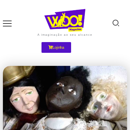
A imaginação ao seu alcance
Lojinha