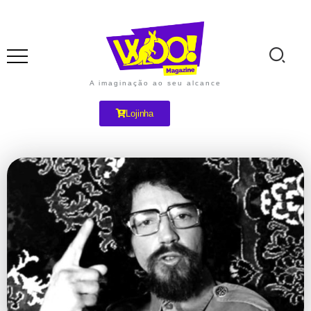
A imaginação ao seu alcance
Lojinha