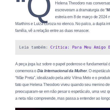
“Q
Helena Theodoro nas conversas
escreveram a dramaturgia de “
M
estreia em 8 de março de 2024 n
Marthins e Luiza Loroza no elenco. No palco, a dupla i
família, vê a relação entre as duas renascer.
Leia também: 
Crítica: Para Meu Amigo 
A peça joga luz sobre o papel poderoso e fundamental 
comemora o
Dia Internacional da Mulher
. O espetáculo
“Mãe Preta”, idealizado pela atriz Vilma Melo e o produt
fato que Helena Theodoro viveu quando seu menino de 
preocuparam-se em não pesar o espetáculo, uma vez qu
a neta não compreende, mas passa a entender ao longo 