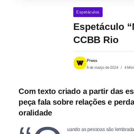
Espetáculos
Espetáculo “
CCBB Rio
Press
6 de março de 2024
4 Min
Com texto criado a partir das e
peça fala sobre relações e per
oralidade
uando as pessoas são lembradas, 