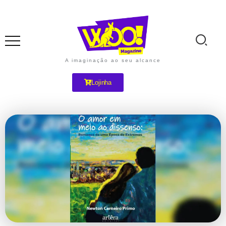
A imaginação ao seu alcance
Lojinha