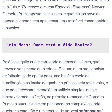
precisamente agora? Em
“O amor em meio ao dissenso”
, cujo
subtítulo é
“Romance em uma Época de Extremos”
, Newton
Carneiro Primo aposta no clássico, e que muitos novatos
parecem ignorar sem apresentar uma razoável contrapartida:
o patético.
Leia Mais: Onde está a Vida Bonita?
Patético, aquilo que é carregado de emoções fortes, que
provoca sentimento de piedade. Enquanto um protagonista
de folhetim pode apelar para uma história cheia de
humilhações no intuito de ganhar o público pela reviravolta, o
que não necessariamente é um artifício simples, mas é
hiperexplorado na ficção, no primeiro romance de Carneiro
Primo, o autor investe em personagens complexos, onde
quebrar a cara não é um produto de um
mal sobrenatural
,