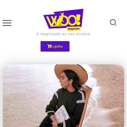
A imaginação ao seu alcance
Lojinha