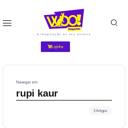
A imaginação ao seu alcance
Lojinha
Navegar em
rupi kaur
3 Artigos