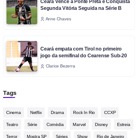
Ceará Vence a Ponte Preta e Conquista
Segunda Vitória Seguida na Série B
Anne Chaves
Ceará empata com Tirol no primeiro
jogo da semifinal do Cearense Sub-20
Clarice Bezerra
Tags
Cinema
Netflix
Drama
Rock In Rio
CCXP
Teatro
Série
Comédia
Marvel
Disney
Estreia
Terror
Mostra SP
Séries
Show
Rio de Janeiro