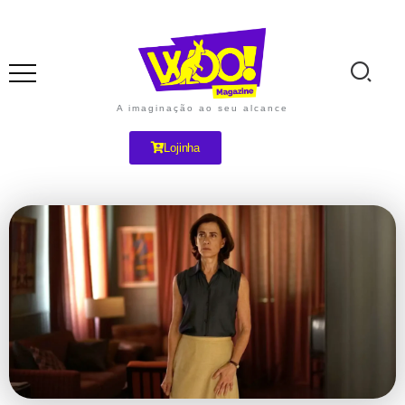
A imaginação ao seu alcance
Lojinha