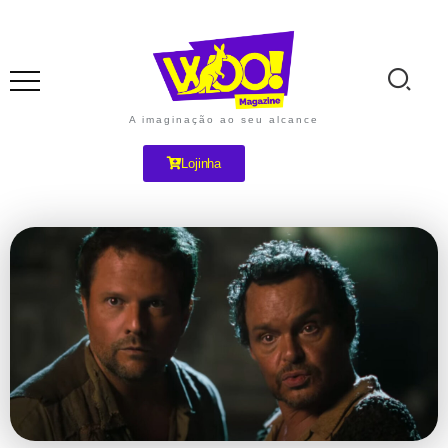
A imaginação ao seu alcance
Lojinha