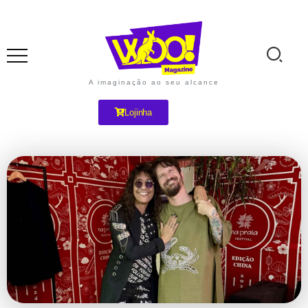
A imaginação ao seu alcance
Lojinha