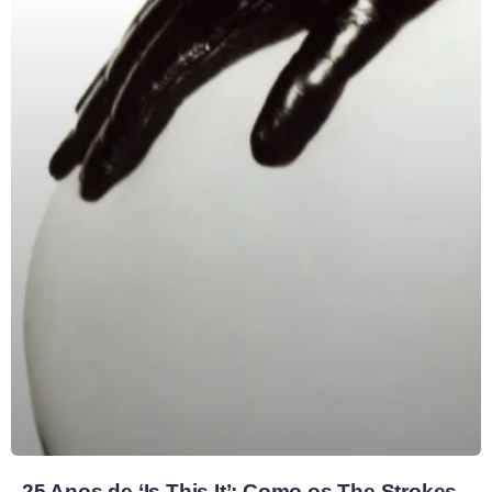
25 Anos de ‘Is This It’: Como os The Strokes