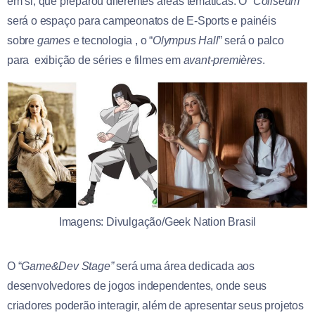
em si, que preparou diferentes áreas temáticas. O “
Coliseum
”
será o espaço para campeonatos de E-Sports e painéis
sobre
games
e tecnologia , o “
Olympus Hall
” será o palco
para exibição de séries e filmes em
avant-premières
.
Imagens: Divulgação/Geek Nation Brasil
O “
Game&Dev Stage”
será uma área dedicada aos
desenvolvedores de jogos independentes, onde seus
criadores poderão interagir, além de apresentar seus projetos