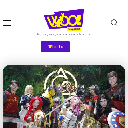
A imaginação ao seu alcance
Lojinha