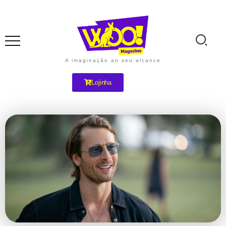
A imaginação ao seu alcance
Lojinha