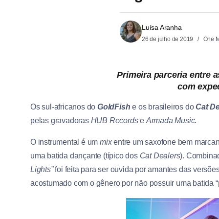
Luísa Aranha
26 de julho de 2019
One M
Primeira parceria entre 
com expec
Os sul-africanos do
GoldFish
e os brasileiros do
Cat De
pelas gravadoras
HUB Records
e
Armada Music
.
O instrumental é um
mix
entre um saxofone bem marcant
uma batida dançante (típico dos
Cat Dealers
). Combinad
Lights”
foi feita para ser ouvida por amantes das versões
acostumado com o gênero por não possuir uma batida 