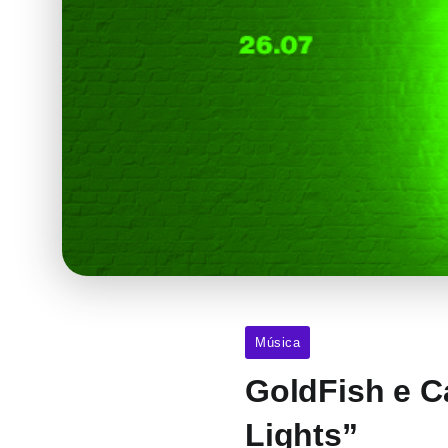
Música
GoldFish e C
Lights”