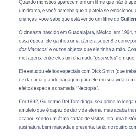
Quando monstros aparecem em um filme que não é ape
um drama, e você percebe que a plateia se emocionou 
crianças, você sabe que está vendo um filme do
Guille
O cineasta nascido em Guadalajara, México, em 1964, 
essa época, ele ganhou uma câmera super 8 e começou
dos Macacos
” e outros objetos que ele tinha a mão. Co
metragens, entre eles um chamado “
geometria
” em que 
Ele estudou efeitos especiais com Dick Smith (que traba
de dar uma grande bagagem para ele em sua vida como d
efeitos especiais chamada “Necropia”.
Em 1992, Guillermo Del Toro dirigiu seu primeiro longa
amuleto que é capaz de dar vida eterna, mas acaba tra
acabou sendo um ótimo cartão de visitas, era uma histó
assinatura bem marcada e presente, tanto no roteiro co