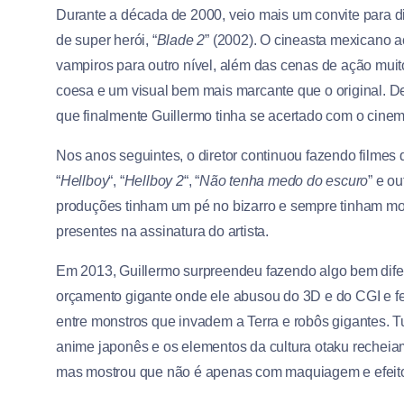
Durante a década de 2000, veio mais um convite para di
de super herói, “
Blade 2
” (2002). O cineasta mexicano a
vampiros para outro nível, além das cenas de ação muito
coesa e um visual bem mais marcante que o original. Des
que finalmente Guillermo tinha se acertado com o cinem
Nos anos seguintes, o diretor continuou fazendo filme
“
Hellboy
“, “
Hellboy 2
“, “
Não tenha medo do escuro
” e ou
produções tinham um pé no bizarro e sempre tinham mon
presentes na assinatura do artista.
Em 2013, Guillermo surpreendeu fazendo algo bem diferen
orçamento gigante onde ele abusou do 3D e do CGI e fe
entre monstros que invadem a Terra e robôs gigantes.
anime japonês e os elementos da cultura otaku recheiam 
mas mostrou que não é apenas com maquiagem e efeitos 