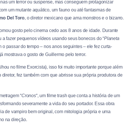
nas um terror ou suspense, mas conseguem protagonizar
com um mutante aquático, um fauno ou até fantasmas de
rmo Del Toro
, o diretor mexicano que ama monstros e o bizarro.
tomou gosto pelo cinema cedo aos 8 anos de idade. Durante
 a fazer pequenos vídeos usando seus bonecos do “
Planeta
m o passar do tempo – nos anos seguintes – ele fez curta-
já mostrava o gosto de Guillermo pelo terror.
lhou no filme Exorcista), isso foi muito importante porque além
iretor, fez também com que abrisse sua própria produtora de
-metragem “
Cronos
“, um filme trash que conta a história de um
nsformando severamente a vida do seu portador. Essa obra
ria de vampiro bem original, com mitologia própria e uma
mo na direção.