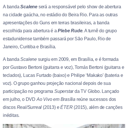
A banda
Scalene
será a responsável pelo show de abertura
na cidade gaúcha, no estádio do Beira Rio. Para as outras
apresentações do Guns em terras brasileiras, a banda
escolhida para abertura é a
Plebe Rude
. A turnê do grupo
estadunidense também passará por São Paulo, Rio de
Janeiro, Curitiba e Brasília.
A banda
Scalene
surgiu em 2009, em Brasília, e é formada
por Gustavo Bertoni (guitarra e voz), Tomás Bertoni (guitarra e
teclados), Lucas Furtado (baixo) e Philipe ‘Makako’ (bateria e
voz). O grupo ganhou projeção nacional depois de sua
participação no programa
Superstar
da TV Globo. Lançado
em julho, o DVD
Ao Vivo em Brasília
reúne sucessos dos
discos
Real/Surreal
(2013) e
ÉTER
(2015), além de canções
inéditas.