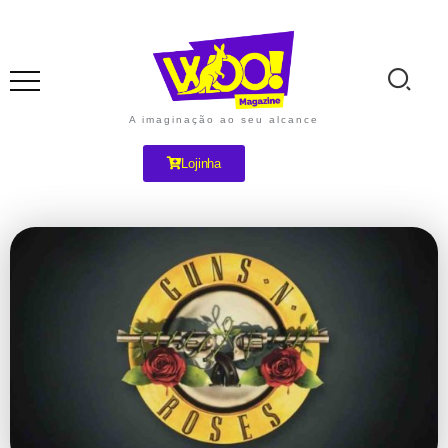
A imaginação ao seu alcance
Lojinha