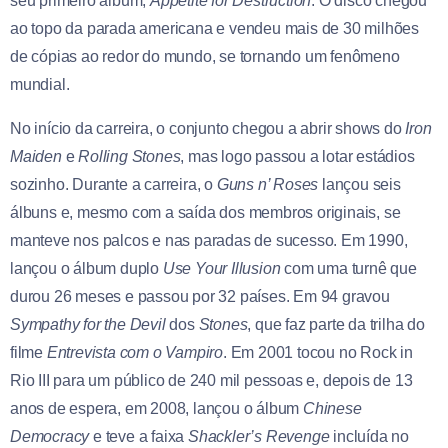
seu primeiro álbum,
Appetite for Destruction
. O disco chegou
ao topo da parada americana e vendeu mais de 30 milhões
de cópias ao redor do mundo, se tornando um fenômeno
mundial.
No início da carreira, o conjunto chegou a abrir shows do
Iron
Maiden
e
Rolling Stones
, mas logo passou a lotar estádios
sozinho. Durante a carreira, o
Guns n’ Roses
lançou seis
álbuns e, mesmo com a saída dos membros originais, se
manteve nos palcos e nas paradas de sucesso. Em 1990,
lançou o álbum duplo
Use Your Illusion
com uma turnê que
durou 26 meses e passou por 32 países. Em 94 gravou
Sympathy for the Devil
dos
Stones
, que faz parte da trilha do
filme
Entrevista com o Vampiro
. Em 2001 tocou no Rock in
Rio III para um público de 240 mil pessoas e, depois de 13
anos de espera, em 2008, lançou o álbum
Chinese
Democracy
e teve a faixa
Shackler’s Revenge
incluída no