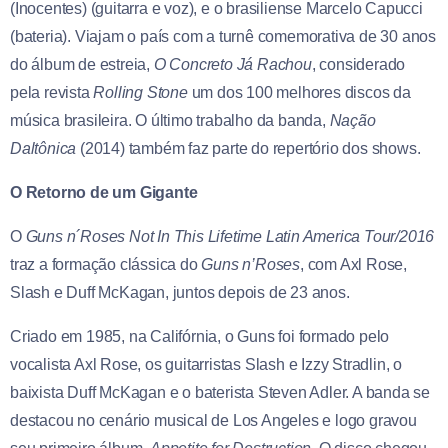
(Inocentes) (guitarra e voz), e o brasiliense Marcelo Capucci
(bateria). Viajam o país com a turnê comemorativa de 30 anos
do álbum de estreia,
O Concreto Já Rachou
, considerado
pela revista
Rolling Stone
um dos 100 melhores discos da
música brasileira. O último trabalho da banda,
Nação
Daltônica
(2014) também faz parte do repertório dos shows.
O Retorno de um Gigante
O
Guns n´Roses Not In This Lifetime Latin America Tour/2016
traz a formação clássica do
Guns n’Roses
, com Axl Rose,
Slash e Duff McKagan, juntos depois de 23 anos.
Criado em 1985, na Califórnia, o Guns foi formado pelo
vocalista Axl Rose, os guitarristas Slash e Izzy Stradlin, o
baixista Duff McKagan e o baterista Steven Adler. A banda se
destacou no cenário musical de Los Angeles e logo gravou