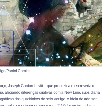
rtigo/Panini Comics
arço, Joseph Gordon-Levitt – que produziria e escreveria o
, alegando diferenças criativas com a New Line, subsidiária
ráficas dos quadrinhos do selo Vertigo. A ideia de adaptar
res tanto para cinema como para a TV já foram iniciados e