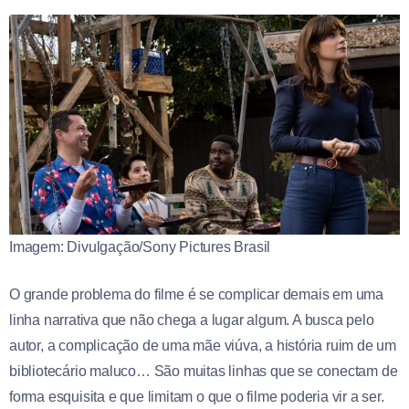
Imagem: Divulgação/Sony Pictures Brasil
O grande problema do filme é se complicar demais em uma
linha narrativa que não chega a lugar algum. A busca pelo
autor, a complicação de uma mãe viúva, a história ruim de um
bibliotecário maluco… São muitas linhas que se conectam de
forma esquisita e que limitam o que o filme poderia vir a ser.