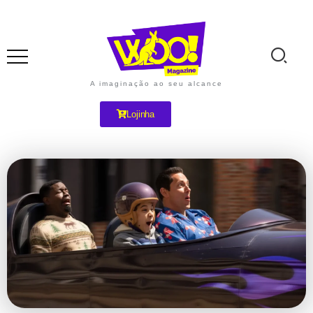
A imaginação ao seu alcance
Lojinha