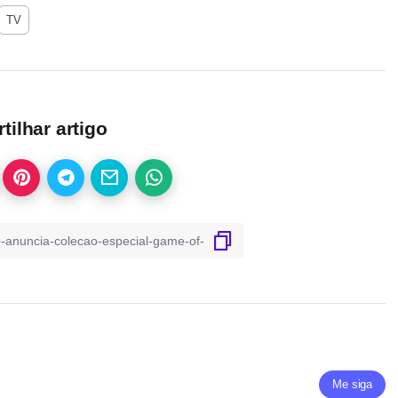
TV
ilhar artigo
Me siga