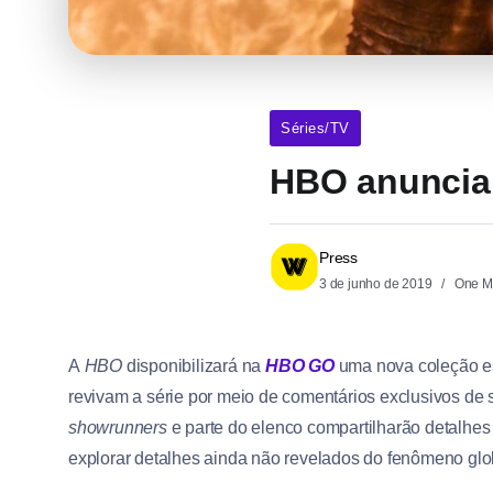
Séries/TV
HBO anuncia 
Press
3 de junho de 2019
One M
A
HBO
disponibilizará na
HBO GO
uma nova coleção e
revivam a série por meio de comentários exclusivos de s
showrunners
e parte do elenco compartilharão detalhes
explorar detalhes ainda não revelados do fenômeno glo