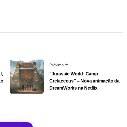
Próximo
l,
“Jurassic World: Camp
ão
Cretaceous” – Nova animação da
DreamWorks na Netflix