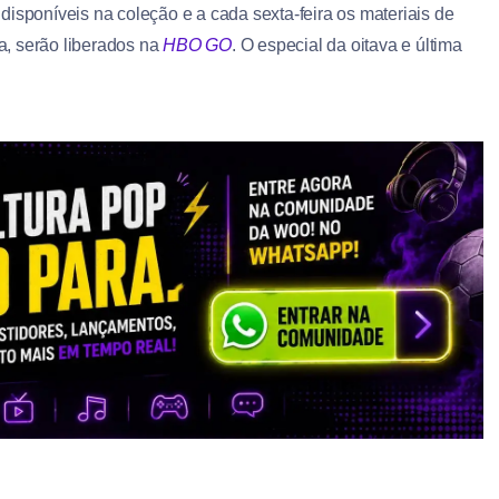
disponíveis na coleção e a cada sexta-feira os materiais de
ma, serão liberados na
HBO GO
. O especial da oitava e última