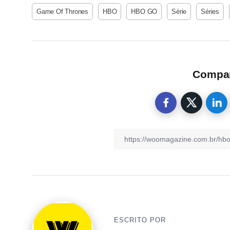
Game Of Thrones
HBO
HBO GO
Série
Séries
Compart
ESCRITO POR